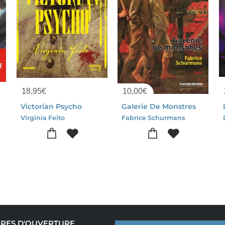
18,95
€
10,00
€
Victorian Psycho
Galerie De Monstres
Virginia Feito
Fabrice Schurmans
RES D'OUVERTURE