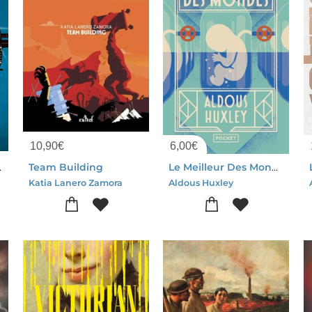
10,90
€
6,00
€
ntegrale
Team Building
Le Meilleur Des Mondes
Katia Lanero Zamora
Aldous Huxley