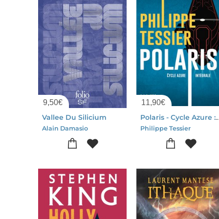
9,50
€
11,90
€
Vallee Du Silicium
Polaris - Cycle Azure : I
Alain Damasio
Philippe Tessier