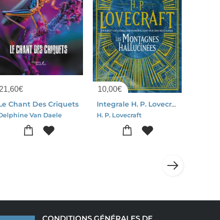
21,60
€
10,00
€
Le Chant Des Criquets
Integrale H. P. Lovecraft Tome 2 : Les Montagnes Hallucinees
Delphine Van Daele
H. P. Lovecraft
CONDITIONS GÉNÉRALES DE