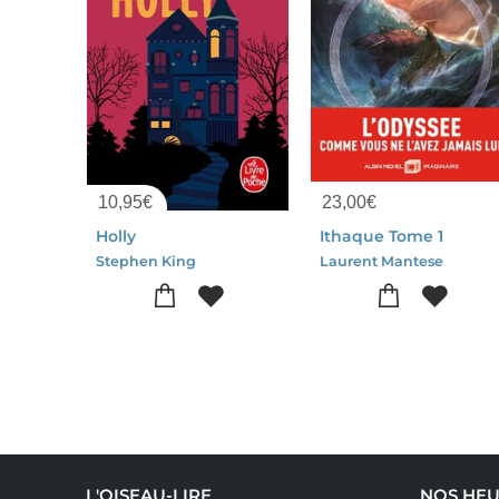
10,95
€
23,00
€
Holly
Ithaque Tome 1
Stephen King
Laurent Mantese
L'OISEAU-LIRE
NOS HEU