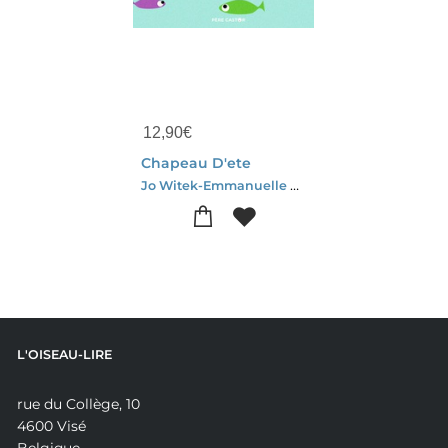
12,90
€
Chapeau D'ete
Jo Witek-Emmanuelle Halgand-Flavia Perez
L'OISEAU-LIRE
rue du Collège, 10
4600 Visé
Belgique