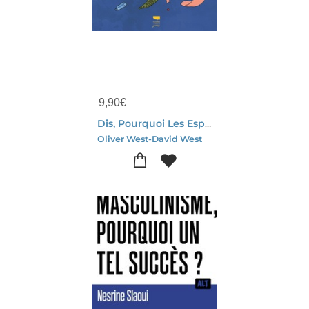
9,90
€
Dis, Pourquoi Les Especes Disparaissent ?
Oliver West-David West