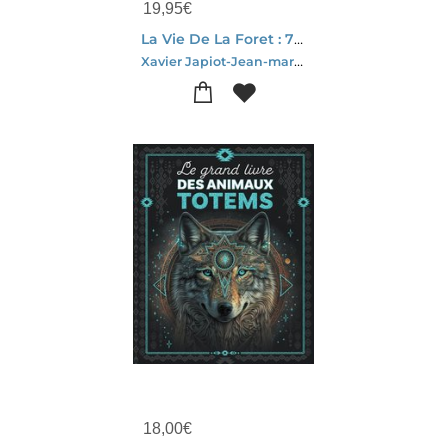
19,95
€
La Vie De La Foret : 70 Especes A Decouvrir !
Xavier Japiot-Jean-marie Polese-Maud Bihan
18,00
€