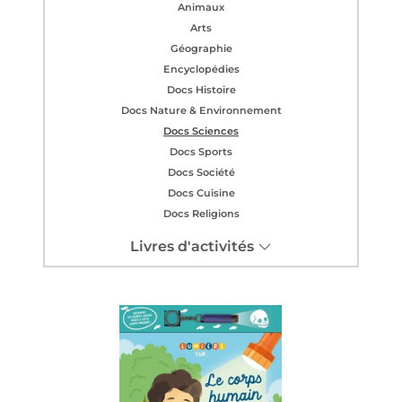
Animaux
Arts
Géographie
Encyclopédies
Docs Histoire
Docs Nature & Environnement
Docs Sciences
Docs Sports
Docs Société
Docs Cuisine
Docs Religions
Livres d'activités