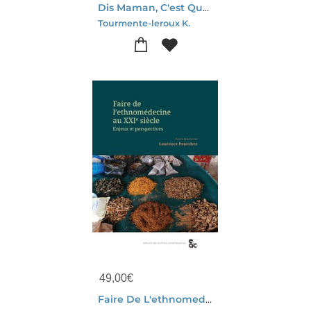
Dis Maman, C'est Quoi Une Bom
Tourmente-leroux K.
49,00
€
Faire De L'ethnomedecine Au Xxie Siecle - Enjeux Et Perspectives