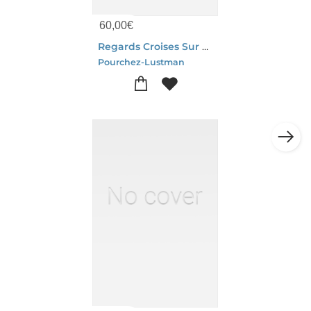
60,00
€
Regards Croises Sur Les Relations Soignants-soignes
Pourchez-Lustman