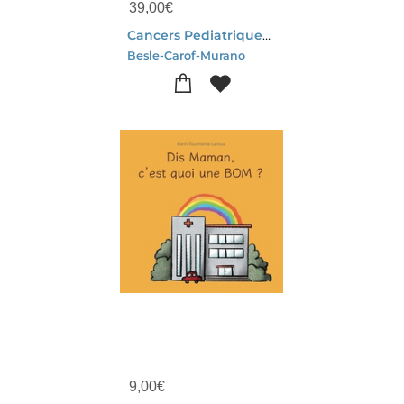
39,00
€
Cancers Pediatriques Et Genomique : Un Changement Majeur ? - Regards Croises Entre Sciences Sociales
Besle-Carof-Murano
9,00
€