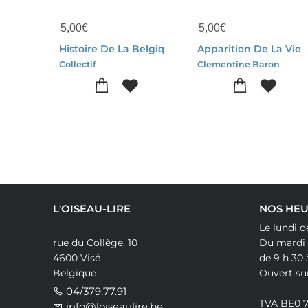
5,00
€
5,00
€
Histoire De La Belgique
Apparition De La Vie : Du Big Bang 
Collectif
Clementine Baron
L'OISEAU-LIRE
NOS HEU
Le lundi d
rue du Collège, 10
Du mardi
4600 Visé
de 9 h 30 
Belgique
Ouvert su
04/379.77.91
TVA BE0 
info@loiseaulire.be