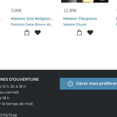
5,00
€
11,95
€
Aux Premiers Hommes
Histoire Des Religions ; Les Croyances A Travers Le Monde
Mission Cleopatre
Patricia Crete-Bruno Wennagel
Valerie Cluzel
RES D'OUVERTURE
Gérer mes préféren
e 13 h 30 à 18 h
 au samedi
à 18 h
r le temps de midi
757167548