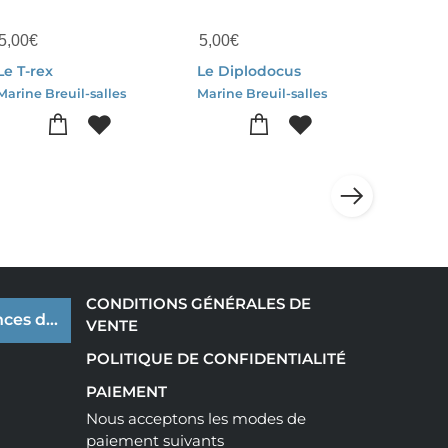
5,00
€
5,00
€
Le T-rex
Le Diplodocus
Marine Breuil-salles
Marine Breuil-salles
CONDITIONS GÉNÉRALES DE
ces de cookies
VENTE
POLITIQUE DE CONFIDENTIALITÉ
PAIEMENT
Nous acceptons les modes de
paiement suivants