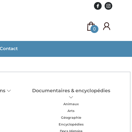
0
Contact
ans
Documentaires & encyclopédies
Animaux
Arts
Géographie
Encyclopédies
Docs Histoire