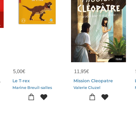
5,00
€
11,95
€
lgique
Le T-rex
Mission Cleopatre
Marine Breuil-salles
Valerie Cluzel