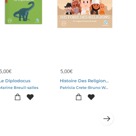
5,00
€
5,00
€
Le Diplodocus
Histoire Des Religions ; Les Croyances A Travers Le Monde
Patricia Crete-Bruno Wennagel
Marine Breuil-salles