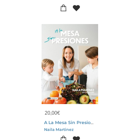
20,00
€
A La Mesa Sin Presiones : Una Guia Para Dejar Atras Las Luchas En La Mesa Y Recuperar El Placer De Compartir Lo Cotidiano
Naila Martinez