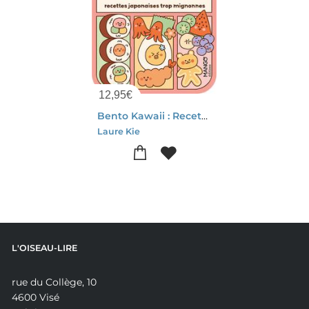
12,95
€
Bento Kawaii : Recettes Japonaises Trop Mignonnes
Laure Kie
L'OISEAU-LIRE
rue du Collège, 10
4600 Visé