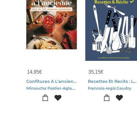
14,95
€
35,15
€
Confitures A L'ancienne : Plus De 100 Recettes Gourmandes
Recettes Et Recits : Les Meilleures Recettes Sont Celles Qui Se Partagent
Minouche Pastier-Aglae Blin
Francois-regis Gaudry