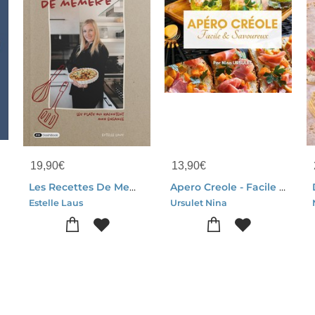
19,90
€
13,90
€
Les Recettes De Memere : Les Plats Qui Racontent Mon Enfance
Apero Creole - Facile Et Savoureux - Illustrations, Couleur
Estelle Laus
Ursulet Nina