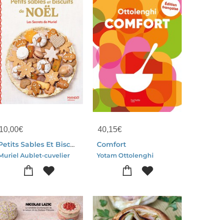
10,00
€
40,15
€
Petits Sables Et Biscuits De Noel
Comfort
Muriel Aublet-cuvelier
Yotam Ottolenghi