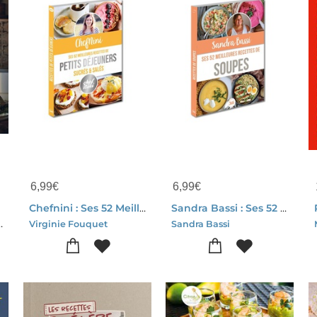
6,99
€
6,99
€
Chefnini : Ses 52 Meilleures Recettes De Petits Dejeuners Sucres Et Sales
Sandra Bassi : Ses 52 Meilleures Recettes De Soupes
-Ditte Isager
Virginie Fouquet
Sandra Bassi