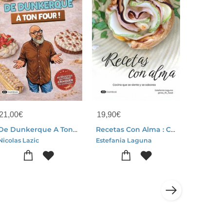
21,00
€
19,90
€
De Dunkerque A Ton Four : 40 Recettes Patissieres Simples Et Joyeuses Qui Feront Craquer Les Gourmands !
Recetas Con Alma : Cocina Que Se Siente Y Se Saborea
Nicolas Lazic
Estefania Laguna