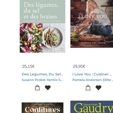
35,15
€
29,95
€
Des Legumes, Du Sel Et Des Braises : Cuisiner Les Legumes Au Rythme Des Saisons Et De Son Potager
I Love You : Cuisiner Avec Amour
Susann Probst-Yannic Schon
Pamela Anderson