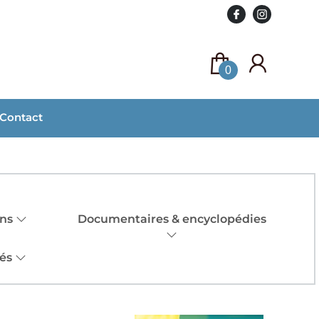
0
Contact
ans
Documentaires & encyclopédies
tés