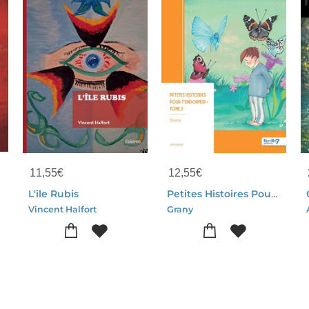
11,55
€
12,55
€
t
L'ile Rubis
Petites Histoires Pour T'endormir - Tome 2
Vincent Halfort
Grany