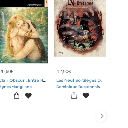
20,60
€
12,90
€
Clair Obscur : Entre Reve Et Realite
Les Neuf Sortileges De Bretagne : La Quete Du Chevalier Charrette
Agnes Marigliano
Dominique Bussonnais