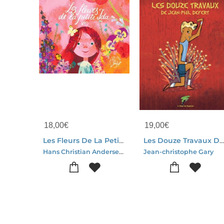
18,00
€
19,00
€
Les Fleurs De La Petite Ida
Les Douze Travaux De Jean Phil Defer
Hans Christian Andersen-Sasha Savoyar
Jean-christophe Gary