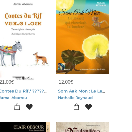
21,00
€
12,00
€
Contes Du Rif / ?????? ? ????
Som Aak Mon : Le Lezard Qui Cherchait La Lumiere
Jamal Abarrou
Nathalie Reynaud