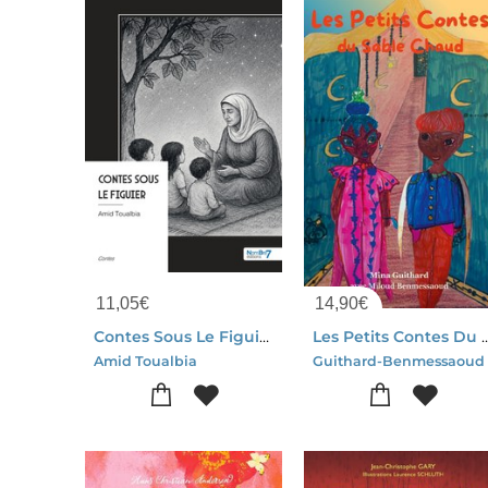
11,05
€
14,90
€
Contes Sous Le Figuier
Les Petits Contes Du Sable Chaud - Il
Amid Toualbia
Guithard-Benmessaoud