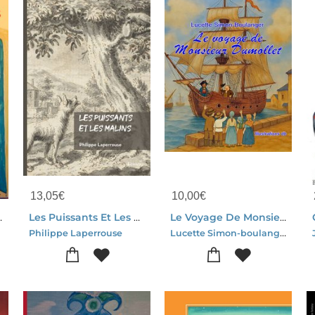
13,05
€
10,00
€
lustrations, Couleur
Les Puissants Et Les Malins
Le Voyage De Monsieur Dumollet
Lucette Simon-boulanger
Philippe Laperrouse