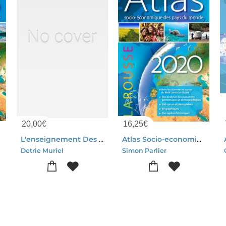
20,00
€
16,25
€
L'enseignement Des Litteratures Asiatiques Et La Traduction: Experiences, Interrogations Et Proposit
Atlas Socio-economique Des Pays Du Monde (edition 2020)
Detrie Muriel
Simon Parlier