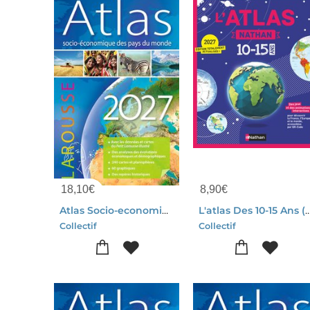
18,10
€
8,90
€
Atlas Socio-economique Des Pays Du Monde (edition 2027)
L'atlas Des 10-15 Ans (edition 
Collectif
Collectif