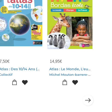
7,50
€
14,95
€
Atlas : Des 10/14 Ans (edition 2017/2018)
Atlas : Le Monde, L'europe, La France (edition 2018)
Michel Mouton-barrere-Eric Monfort-Leon Pistache
Collectif