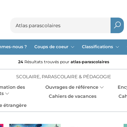
mmes-nous ?
Coups de coeur
Classifications
24
Résultats trouvés pour
atlas-parascolaires
SCOLAIRE, PARASCOLAIRE & PÉDAGOGIE
mation des
Ouvrages de référence
Enc
ts
Cahiers de vacances
Cah
e étrangère