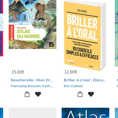
15,00
€
12,90
€
2026/2027)
Bescherelle : Mon Premier Atlas Du Monde
Briller A L'oral : Elocution, Articulation, Posture Physique...
Francoise Bouron-Catherine David
Eric Cobast