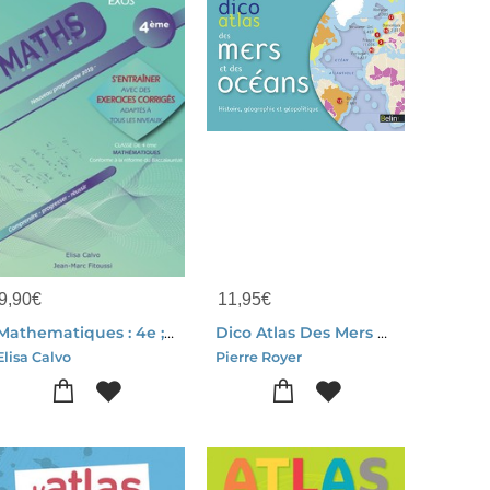
9,90
€
11,95
€
Mathematiques : 4e ; Apprendre Son Cours Et S'entrainer Avec Des Exercices Corriges
Dico Atlas Des Mers Et Oceans ; Histoire, Geographie Et Geopolitique
Elisa Calvo
Pierre Royer