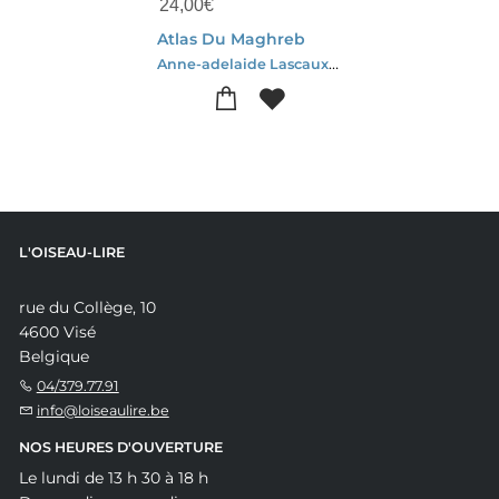
24,00
€
Atlas Du Maghreb
Anne-adelaide Lascaux-Benjamin Badier-Guillaume Balavoine
L'OISEAU-LIRE
rue du Collège, 10
4600 Visé
Belgique
04/379.77.91
info@loiseaulire.be
NOS HEURES D'OUVERTURE
Le lundi de 13 h 30 à 18 h