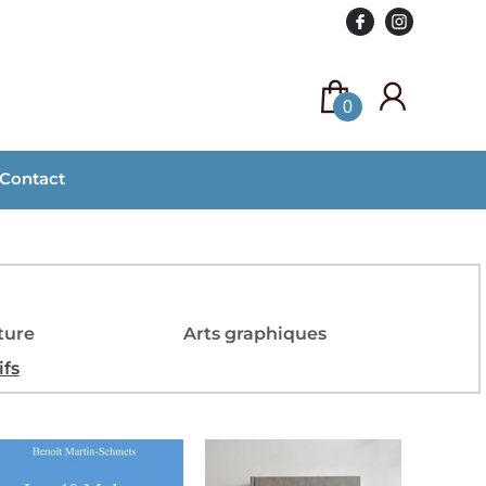
0
Contact
ture
Arts graphiques
ifs