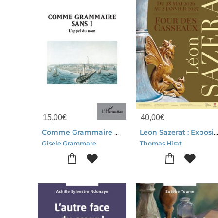
15,00
€
40,00
€
Comme Grammaire Sans I : L'appel Du Nom
Leon Sazerat : Exposition Du 28 Mai 2026 Au 2 Janvier 202
Gisele Grammare
Thomas Hirat