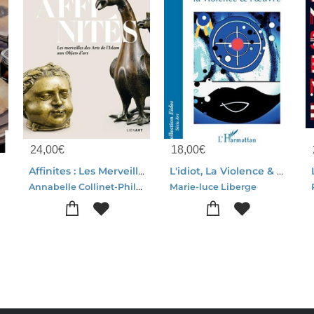
24,00
€
18,00
€
e
Affinites : Les Merveilles Des Arts De L'islam Aux Objets D'art
L'idiot, La Violence & L'oeuvre
Annabelle Collinet-Philippe Malgouyres
Marie-luce Liberge