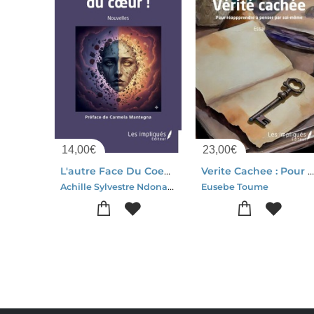
14,00
€
23,00
€
L'autre Face Du Coeur !
Verite Cachee : Pour Reapprendre A Penser Par Soi-mem
Achille Sylvestre Ndonaye
Eusebe Toume