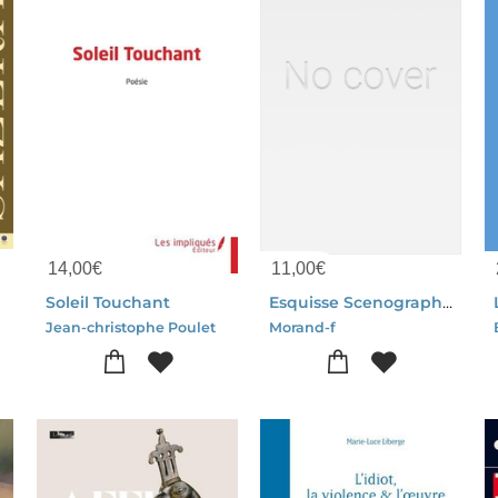
14,00
€
11,00
€
7
Soleil Touchant
Esquisse Scenographique Et Historique De L'eglise St-pierre D'aire-sur-la-lys
Jean-christophe Poulet
Morand-f