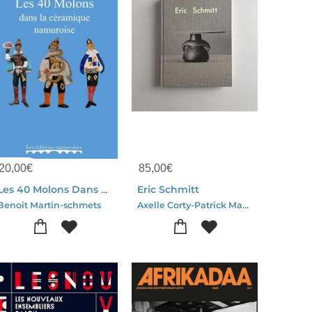
20,00
€
85,00
€
Les 40 Molons Dans La Ceramique Namuroise
Eric Schmitt
Axelle Corty-Patrick Mauries
Benoit Martin-schmets