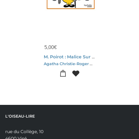
5,00
€
M. Poirot : Malice Sur Le Nil
Agatha Christie-Roger Hargreaves
L'OISEAU-LIRE
rue du Collège, 10
4600 Visé