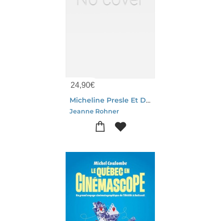
24,90
€
Micheline Presle Et Danielle Darrieux Chez Claude Autant-lara (1942-1954) : Images De Stars Et Fabrique Du Personnage
Jeanne Rohner