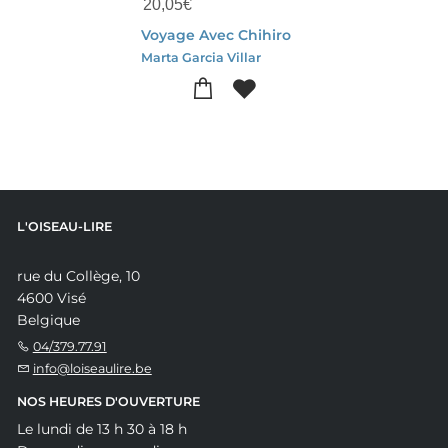
20,05
€
Voyage Avec Chihiro
Marta Garcia Villar
L'OISEAU-LIRE
rue du Collège, 10
4600 Visé
Belgique
04/379.77.91
info@loiseaulire.be
NOS HEURES D'OUVERTURE
Le lundi de 13 h 30 à 18 h