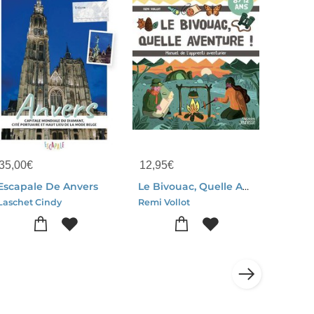
35,00
€
12,95
€
Escapale De Anvers
Le Bivouac, Quelle Aventure ! Manuel De L'apprenti Aventurier
Laschet Cindy
Remi Vollot