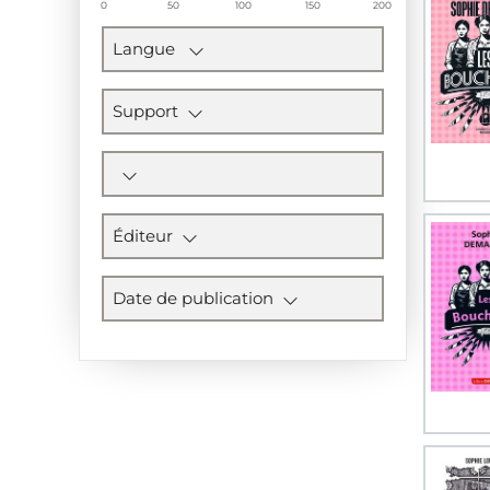
0
50
100
150
200
Langue
Support
Éditeur
Date de publication