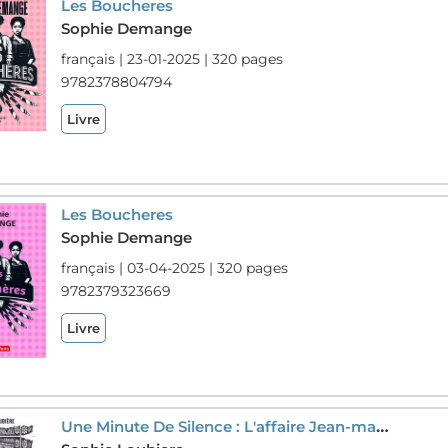
Les Boucheres
Sophie Demange
français | 23-01-2025 | 320 pages
9782378804794
Livre
Les Boucheres
Sophie Demange
français | 03-04-2025 | 320 pages
9782379323669
Livre
Une Minute De Silence : L'affaire Jean-marie Demange Ou La Derive Meurtriere D'un Depute Sous La V Republique