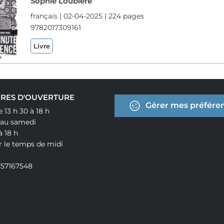
Sophie Loubiere
français | 02-04-2025 | 224 pages
9782017309161
Livre
RES D'OUVERTURE
Gérer mes préféren
e 13 h 30 à 18 h
 au samedi
à 18 h
r le temps de midi
757167548