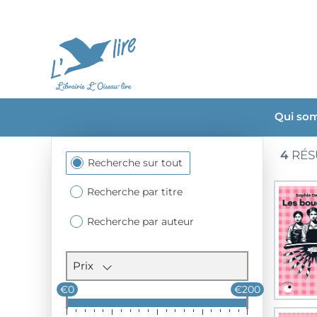
Qui so
4
RÉS
Section
Recherche sur tout
des
filtres
Recherche par titre
Recherche par auteur
Prix
€0
€200