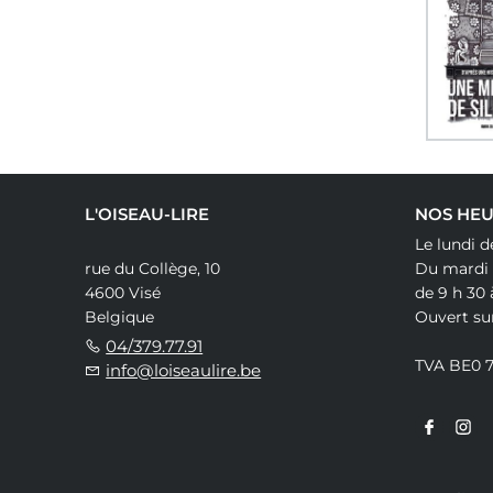
L'OISEAU-LIRE
NOS HEU
Le lundi d
rue du Collège, 10
Du mardi
4600 Visé
de 9 h 30 
Belgique
Ouvert su
04/379.77.91
TVA BE0 
info@loiseaulire.be