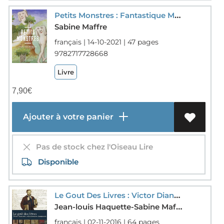
Petits Monstres : Fantastique Moyen Age
Sabine Maffre
français | 14-10-2021 | 47 pages
9782717728668
Livre
7,90
€
Ajouter à votre panier
Pas de stock chez l'Oiseau Lire
Disponible
Le Gout Des Livres : Victor Diancourt, Collectionneur Champenois
Jean-louis Haquette-Sabine Maffre-M. Dominique Quero-Marie-helene Montout-richard-Delphine Quereux-sbai
français | 02-11-2016 | 64 pages