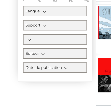
0
50
100
150
200
Langue
Support
Éditeur
Date de publication