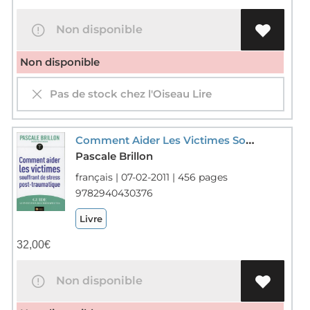
Non disponible
Non disponible
Pas de stock chez l'Oiseau Lire
Comment Aider Les Victimes Souffrant De Stress Post-traumatique ; Guide A L'intention Des Therapeutes
Pascale Brillon
français | 07-02-2011 | 456 pages
9782940430376
Livre
32,00
€
Non disponible