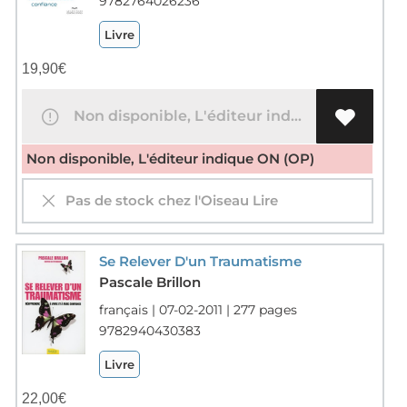
9782764026236
Livre
19,90
€
Non disponible, L'éditeur indique ON (OP)
Non disponible, L'éditeur indique ON (OP)
Pas de stock chez l'Oiseau Lire
Se Relever D'un Traumatisme
Pascale Brillon
français | 07-02-2011 | 277 pages
9782940430383
Livre
22,00
€