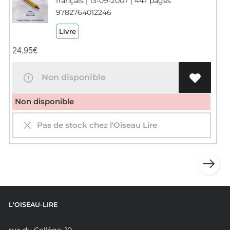
français | 13-09-2007 | 447 pages
9782764012246
Livre
24,95
€
Non disponible
Non disponible
Pas de stock chez l'Oiseau Lire
L'OISEAU-LIRE
rue du Collège, 10