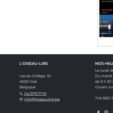
L'OISEAU-LIRE
NOS HEU
Le lundi d
rue du Collège, 10
Du mardi
4600 Visé
de 9 h 30 
Belgique
Ouvert su
04/379.77.91
TVA BE0 
info@loiseaulire.be