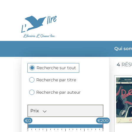
Qui so
4
RÉS
Section
Recherche sur tout
des
filtres
Recherche par titre
Recherche par auteur
Prix
€0
€200