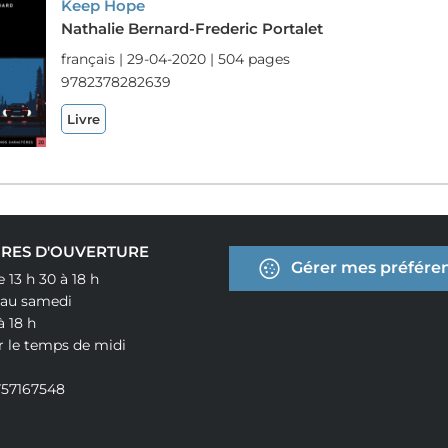
Keep Hope
Nathalie Bernard-Frederic Portalet
français | 29-04-2020 | 504 pages
9782378282639
Livre
RES D'OUVERTURE
Gérer mes préféren
e 13 h 30 à 18 h
 au samedi
à 18 h
r le temps de midi
757167548