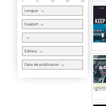
0
50
100
150
200
Langue
Support
Éditeur
Date de publication