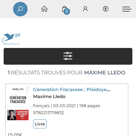
0
1
RÉSULTATS TROUVÉS POUR
MAXIME LLEDO
Generation Fracassee ; Plaidoyer Pour Une Jeunesse Libre !
Maxime Lledo
français | 03-03-2021 | 198 pages
9782213719832
Livre
15,05
€