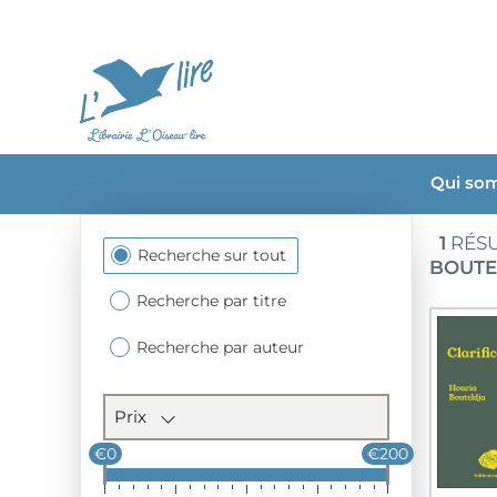
Qui so
1
RÉSU
Section
Recherche sur tout
BOUTE
des
filtres
Recherche par titre
Recherche par auteur
Prix
€0
€200