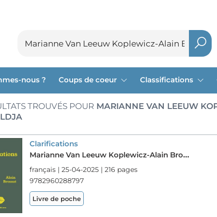
mmes-nous ?
Coups de coeur
Classifications
LTATS TROUVÉS POUR
MARIANNE VAN LEEUW KOP
LDJA
Clarifications
Marianne Van Leeuw Koplewicz-Alain Brossat-Houria Bouteldja
français | 25-04-2025 | 216 pages
9782960288797
Livre de poche