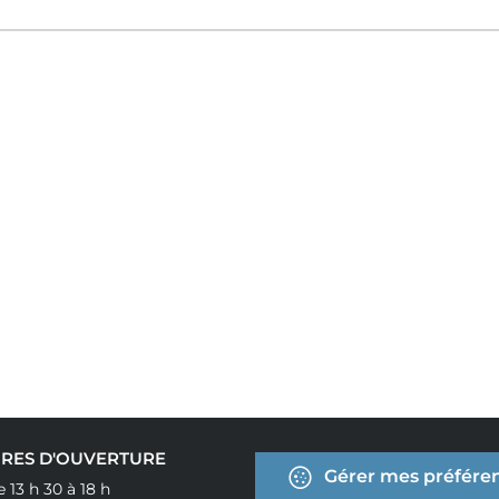
RES D'OUVERTURE
Gérer mes préféren
e 13 h 30 à 18 h