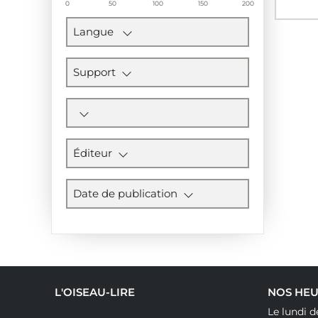
0
50
100
150
200
Langue
Support
Éditeur
Date de publication
L'OISEAU-LIRE
NOS HEU
Le lundi d