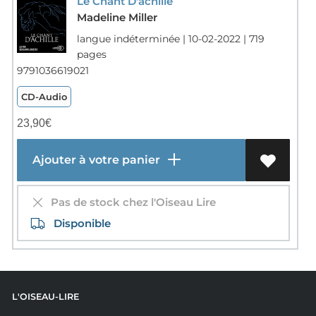
Le Chant D'achille
Madeline Miller
langue indéterminée | 10-02-2022 | 719
pages
9791036619021
CD-Audio
23,90
€
Ajouter à votre panier
Pas de stock chez l'Oiseau Lire
Disponible
L'OISEAU-LIRE