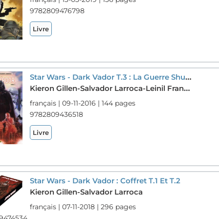
9782809476798
Livre
Star Wars - Dark Vador T.3 : La Guerre Shu-torun
Kieron Gillen-Salvador Larroca-Leinil Francis Yu
français | 09-11-2016 | 144 pages
9782809436518
Livre
Star Wars - Dark Vador : Coffret T.1 Et T.2
Kieron Gillen-Salvador Larroca
français | 07-11-2018 | 296 pages
9474534