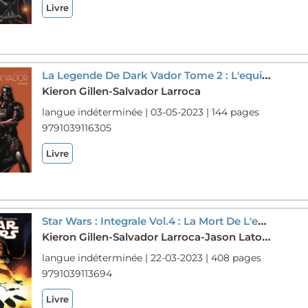
Livre
La Legende De Dark Vador Tome 2 : L'equilibre Dans La Force
Kieron Gillen-Salvador Larroca
langue indéterminée | 03-05-2023 | 144 pages
9791039116305
Livre
Star Wars : Integrale Vol.4 : La Mort De L'espoir
Kieron Gillen-Salvador Larroca-Jason Latour
langue indéterminée | 22-03-2023 | 408 pages
9791039113694
Livre