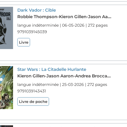
Dark Vador : Cible
Robbie Thompson-Kieron Gillen-Jason Aaron-Stefano Landini-Salvador Larroca-Mike Deodato Jr.
langue indéterminée | 06-05-2026 | 272 pages
9791039145039
Livre
Star Wars : La Citadelle Hurlante
Kieron Gillen-Jason Aaron-Andrea Broccardo-Mike Mayhew-Marco Checchetto-Salvador Larroca
langue indéterminée | 25-03-2026 | 272 pages
9791039143431
Livre de poche