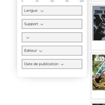
0
50
100
150
200
Langue
Support
Éditeur
Date de publication