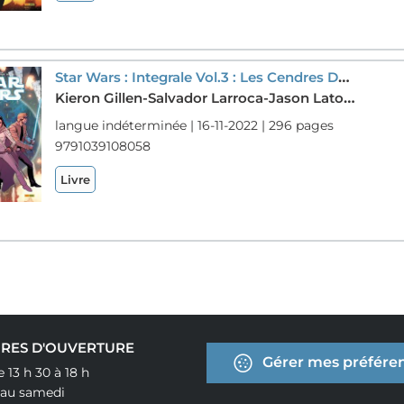
Star Wars : Integrale Vol.3 : Les Cendres De Jedha
Kieron Gillen-Salvador Larroca-Jason Latour
langue indéterminée | 16-11-2022 | 296 pages
9791039108058
Livre
RES D'OUVERTURE
Gérer mes préféren
e 13 h 30 à 18 h
 au samedi