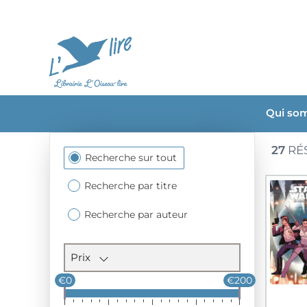
Qui so
27
RÉ
Section
Recherche sur tout
des
filtres
Recherche par titre
Recherche par auteur
Prix
€0
€200