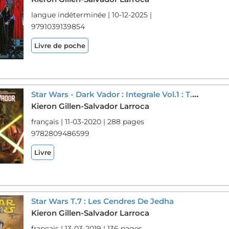
langue indéterminée | 10-12-2025 |
9791039139854
Livre de poche
Star Wars - Dark Vador : Integrale Vol.1 : T.1 Et T.2 : Ombres Et Mensonges
Kieron Gillen-Salvador Larroca
français | 11-03-2020 | 288 pages
9782809486599
Livre
Star Wars T.7 : Les Cendres De Jedha
Kieron Gillen-Salvador Larroca
français | 13-03-2019 | 136 pages