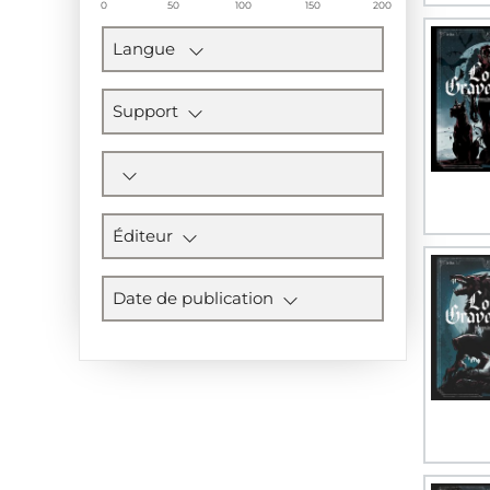
0
50
100
150
200
Langue
Support
Éditeur
Date de publication