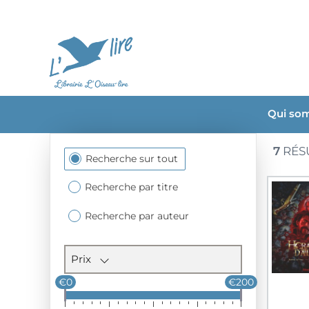
Qui so
7
RÉS
Section
Recherche sur tout
des
filtres
Recherche par titre
Recherche par auteur
Prix
€0
€200