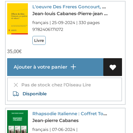
L'oeuvre Des Freres Goncourt, Un Systeme De Valeurs ?
Jean-louis Cabanes-Pierre-jean Dufief-Beatrice Laville-Verane Partensky-Eleonore Reverzy-Collectif
français | 25-09-2024 | 330 pages
9782406171072
Livre
35,00
€
Ajouter à votre panier
Pas de stock chez l'Oiseau Lire
Disponible
Rhapsodie Italienne : Coffret Tomes 1 A 3 : Offre Decouverte
Jean-pierre Cabanes
français | 07-06-2024 |