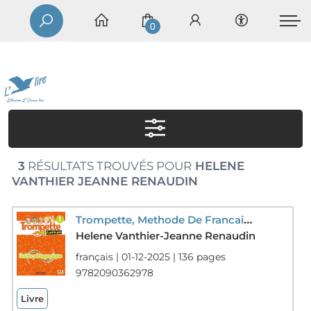
0
3
RÉSULTATS TROUVÉS POUR
HELENE
VANTHIER JEANNE RENAUDIN
Trompette, Methode De Francais : A Petits Pas ; Niveau 1 (a1.1) ; Guide Pedagogique (edition 2025)
Helene Vanthier-Jeanne Renaudin
français | 01-12-2025 | 136 pages
9782090362978
Livre