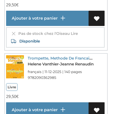
29,50
€
Ajouter à votre panier
Pas de stock chez l'Oiseau Lire
Disponible
Trompette, Methode De Francais : A Petits Pas ; Niveau 2 (a1.1) ; Guide Pedagogique (edition 2025)
Helene Vanthier-Jeanne Renaudin
français | 11-12-2025 | 140 pages
9782090362985
Livre
29,50
€
Ajouter à votre panier