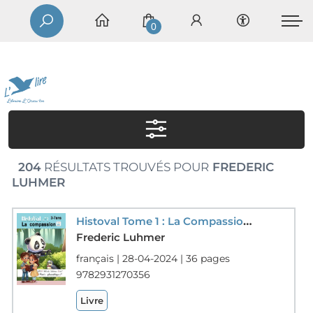
0
204
RÉSULTATS TROUVÉS POUR
FREDERIC
LUHMER
Histoval Tome 1 : La Compassion : Le Coeur Genereux De Pao ; M.s.o. Methode Syllabique Orale ; Ponts Phonetiques
Frederic Luhmer
français | 28-04-2024 | 36 pages
9782931270356
Livre