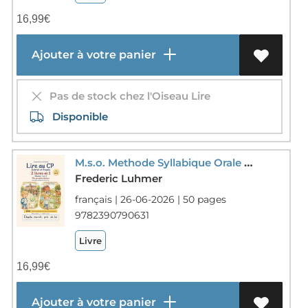
16,99
€
Ajouter à votre panier
Pas de stock chez l'Oiseau Lire
Disponible
M.s.o. Methode Syllabique Orale ; Ponts Phonetiques : Etapilu, Le Livre Pour Apprendre A Lire Le Son Des Lettres Tome 3 : La Rentree Des Classes Et La Ferme Au Village
Frederic Luhmer
français | 26-06-2026 | 50 pages
9782390790631
Livre
16,99
€
Ajouter à votre panier