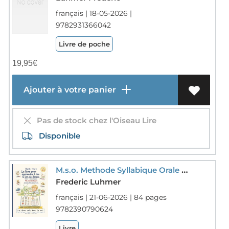
français | 18-05-2026 |
9782931366042
Livre de poche
19,95
€
Ajouter à votre panier
Pas de stock chez l'Oiseau Lire
Disponible
M.s.o. Methode Syllabique Orale ; Ponts Phonetiques : Etapilu, Le Livre Pour Apprendre A Lire Le Son Des Lettres Tome 2 : Sons Complexes
Frederic Luhmer
français | 21-06-2026 | 84 pages
9782390790624
Livre