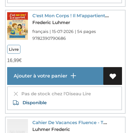
C'est Mon Corps ! Il M'appartient : Une Bd De Prevention Douce Pour Apprendre A Dire Non (2e Edition)
Frederic Luhmer
français | 15-07-2026 | 54 pages
9782390790686
Livre
16,99
€
Ajouter à votre panier
Pas de stock chez l'Oiseau Lire
Disponible
Cahier De Vacances Fluence - T01 - 20 Tests De Fluence Cahier De Vacances 20 Lectures Syllabiques Cp
Luhmer Frederic