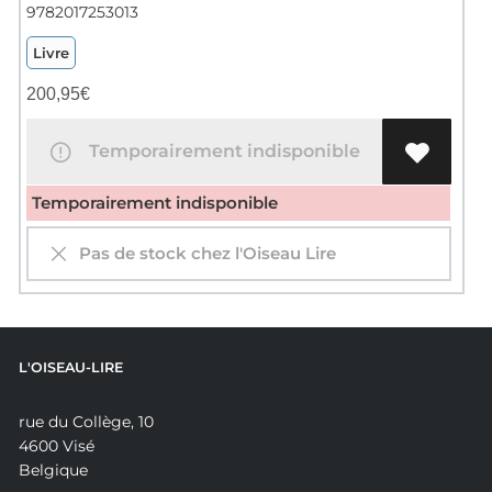
9782017253013
Livre
200,95
€
Temporairement indisponible
Temporairement indisponible
Pas de stock chez l'Oiseau Lire
L'OISEAU-LIRE
rue du Collège, 10
4600 Visé
Belgique