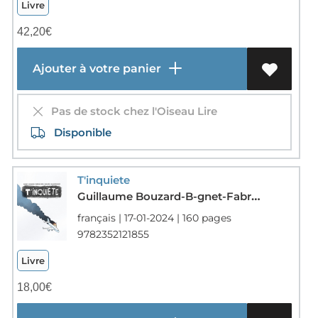
Livre
42,20
€
Ajouter à votre panier
Pas de stock chez l'Oiseau Lire
Disponible
T'inquiete
Guillaume Bouzard-B-gnet-Fabrice Erre-Fabcaro-Gilles Rochier
français | 17-01-2024 | 160 pages
9782352121855
Livre
18,00
€