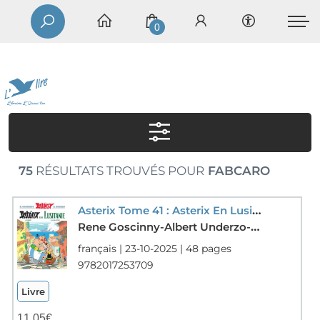
0
75
RÉSULTATS TROUVÉS POUR
FABCARO
Asterix Tome 41 : Asterix En Lusitanie
Rene Goscinny-Albert Underzo-Fabcaro-Didier Conrad
français | 23-10-2025 | 48 pages
9782017253709
Livre
11,05
€