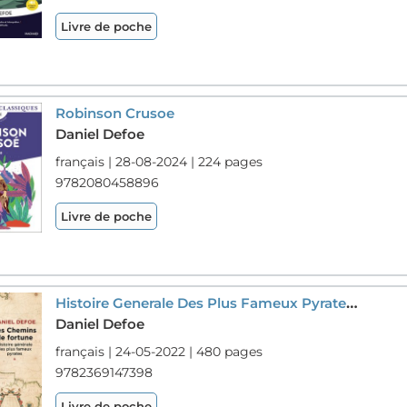
Livre de poche
Robinson Crusoe
Daniel Defoe
français | 28-08-2024 | 224 pages
9782080458896
Livre de poche
Histoire Generale Des Plus Fameux Pyrates Tome 1 : Les Chemins De Fortune
Daniel Defoe
français | 24-05-2022 | 480 pages
9782369147398
Livre de poche