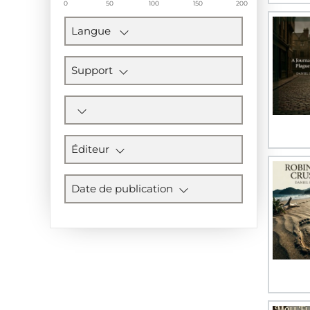
0
50
100
150
200
Langue
Support
Éditeur
Date de publication