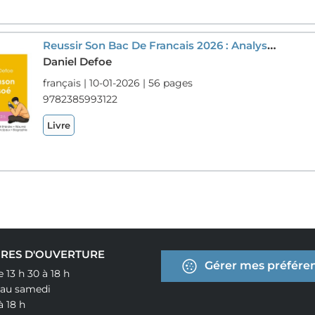
Reussir Son Bac De Francais 2026 : Analyse Du Roman Robinson Crusoe De Daniel Defoe
Daniel Defoe
français | 10-01-2026 | 56 pages
9782385993122
Livre
RES D'OUVERTURE
Gérer mes préféren
e 13 h 30 à 18 h
 au samedi
à 18 h