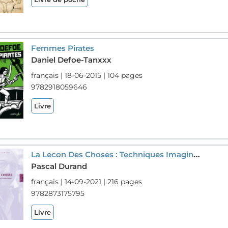
Femmes Pirates
Daniel Defoe-Tanxxx
français | 18-06-2015 | 104 pages
9782918059646
Livre
La Lecon Des Choses : Techniques Imaginaires De Daniel Defoe A Georges Simenon
Pascal Durand
français | 14-09-2021 | 216 pages
9782873175795
Livre