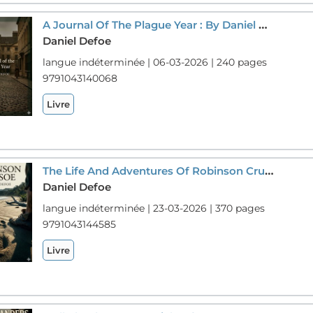
A Journal Of The Plague Year : By Daniel Defoe
Daniel Defoe
langue indéterminée | 06-03-2026 | 240 pages
9791043140068
Livre
The Life And Adventures Of Robinson Crusoe : By Daniel Defoe
Daniel Defoe
langue indéterminée | 23-03-2026 | 370 pages
9791043144585
Livre