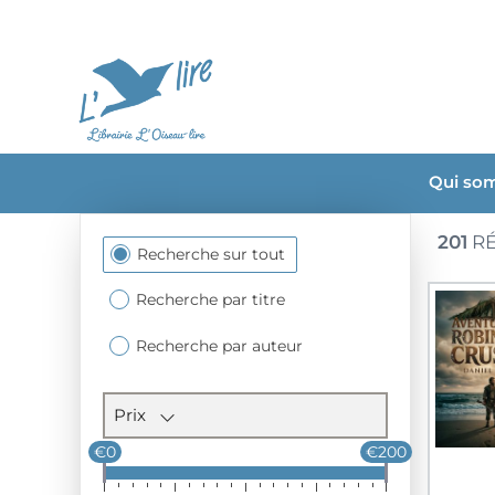
Qui so
201
RÉ
Section
Recherche sur tout
des
filtres
Recherche par titre
Recherche par auteur
Prix
€0
€200