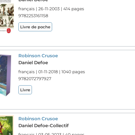
français | 26-11-2003 | 414 pages
9782253161158
Livre de poche
Robinson Crusoe
Daniel Defoe
français | 01-11-2018 | 1040 pages
9782072797927
Livre
Robinson Crusoe
Daniel Defoe-Collectif
français | 03-05-2023 | 40 pages