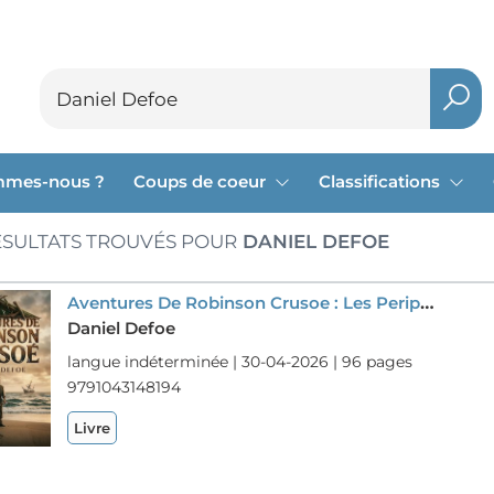
mmes-nous ?
Coups de coeur
Classifications
SULTATS TROUVÉS POUR
DANIEL DEFOE
Aventures De Robinson Crusoe : Les Peripeties Et La Survie De Robinson Crusoe, Confronte A La Solitude Sur Une Ile Deserte, Illustrent L'ingeniosite Et La Resilience Humaine Face A L'adversite
Daniel Defoe
langue indéterminée | 30-04-2026 | 96 pages
9791043148194
Livre