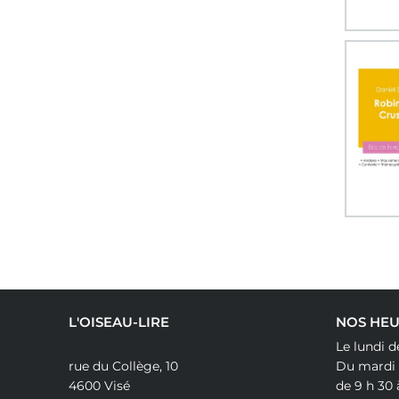
L'OISEAU-LIRE
NOS HEU
Le lundi d
rue du Collège, 10
Du mardi
4600 Visé
de 9 h 30 