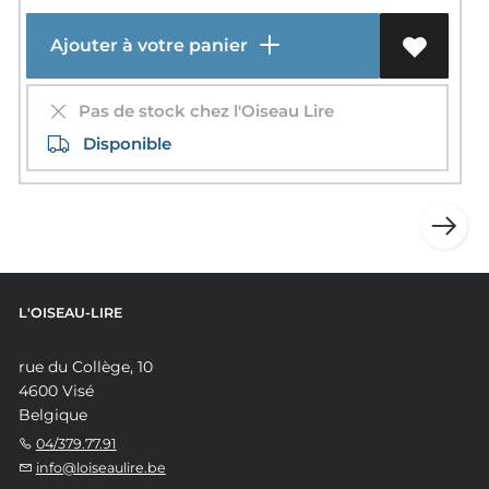
Ajouter à votre panier
Pas de stock chez l'Oiseau Lire
Disponible
L'OISEAU-LIRE
rue du Collège, 10
4600 Visé
Belgique
04/379.77.91
info@loiseaulire.be