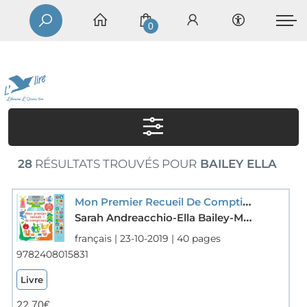
0
28
RÉSULTATS TROUVÉS POUR
BAILEY ELLA
Mon Premier Recueil De Comptines
Sarah Andreacchio-Ella Bailey-Marion Cocklico-Shunsuke Satake
français | 23-10-2019 | 40 pages
9782408015831
Livre
22,70
€