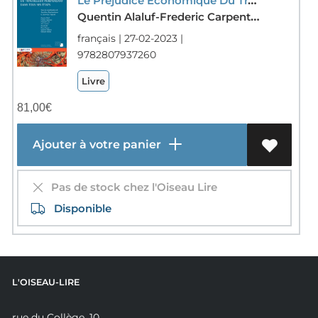
Quentin Alaluf-Frederic Carpentier-Emanuele Ceci-Aline Charlier-Anouk Gille-Gerard Kuyper-Catherine Melotte-Miche
français | 27-02-2023 |
9782807937260
Livre
81,00
€
Ajouter à votre panier
Pas de stock chez l'Oiseau Lire
Disponible
L'OISEAU-LIRE
rue du Collège, 10